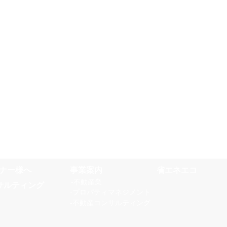
ナー様へ
事業案内​
省エネエコ
‐不動産業
サルティング
‐プロパティマネジメント
‐不動産コンサルティング