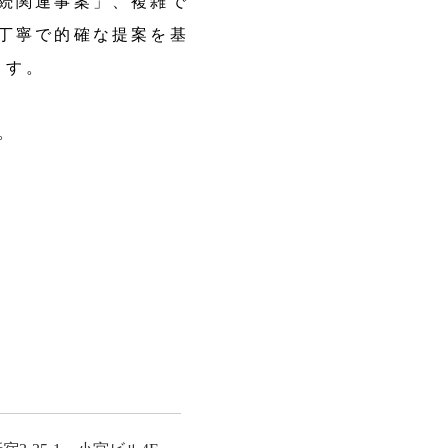
続関連事案」、複雑で
丁寧で的確な提案を基
ます。
。
​お
問