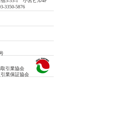
新宿3-35-1 小宮ビル4F
い
3-3350-5876
合
わ
せ
0号
物取引業協会
取引業保証協会